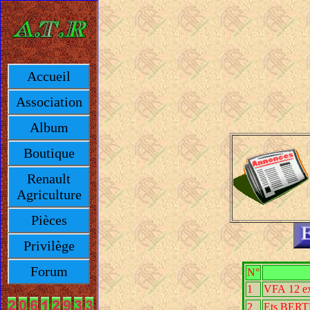
Accueil
Association
Album
Boutique
Renault
Agriculture
Pièces
Privilège
Forum
N°
1
VFA 12 e
2
Ets BER