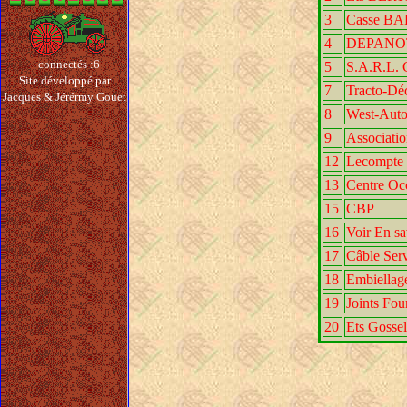
3
Casse B
4
DEPANO
connectés :6
5
S.A.R.L.
Site développé par
7
Tracto-Dé
Jacques & Jérérmy Gouet
8
West-Auto
9
Associati
12
Lecompte 
13
Centre Oc
15
CBP
16
Voir En sa
17
Câble Ser
18
Embiellage
19
Joints Fou
20
Ets Gossel