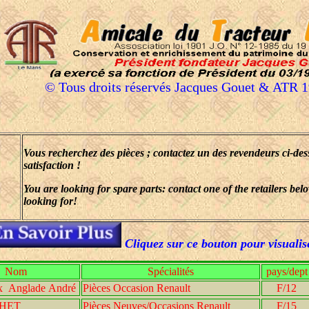
© Tous droits réservés Jacques Gouet & ATR 
Vous recherchez des pièces ; contactez un des revendeurs ci-dess
satisfaction !
You are looking for spare parts: contact one of the retailers b
looking for!
Cliquez sur ce bouton pour visualis
Nom
Spécialités
pays/dept
x Anglade André
Pièces Occasion Renault
F/12
THET
Pièces Neuves/Occasions Renault
F/15