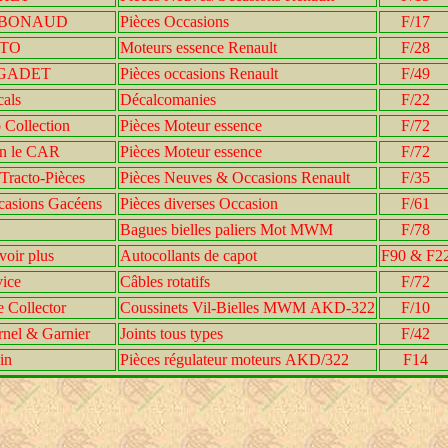
ABONAUD
Pièces Occasions
F/17
TO
Moteurs essence Renault
F/28
 GADET
Pièces occasions Renault
F/49
cals
Décalcomanies
F/22
 Collection
Pièces Moteur essence
F/72
on le CAR
Pièces Moteur essence
F/72
Tracto-Pièces
Pièces Neuves & Occasions Renault
F/35
casions Gacéens
Pièces diverses Occasion
F/61
Bagues bielles paliers Mot MWM
F/78
voir plus
Autocollants de capot
F90 & F2
vice
Câbles rotatifs
F/72
 Collector
Coussinets Vil-Bielles MWM AKD-322
F/10
rnel & Garnier
Joints tous types
F/42
in
Pièces régulateur moteurs AKD/322
F14